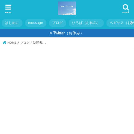
menu
search
はじめに
message
ブログ
ひろば（お休み）
ペガサス（お
Twitter（お休み）
HOME
ブログ
訪問者。。