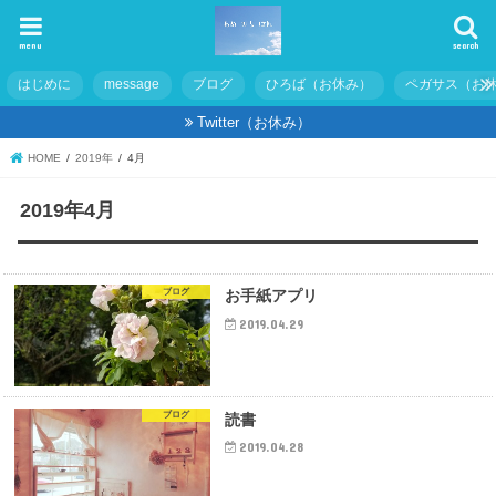
menu
search
はじめに
message
ブログ
ひろば（お休み）
ペガサス（お
Twitter（お休み）
HOME
2019年
4月
2019年4月
ブログ
お手紙アプリ
2019.04.29
ブログ
読書
2019.04.28