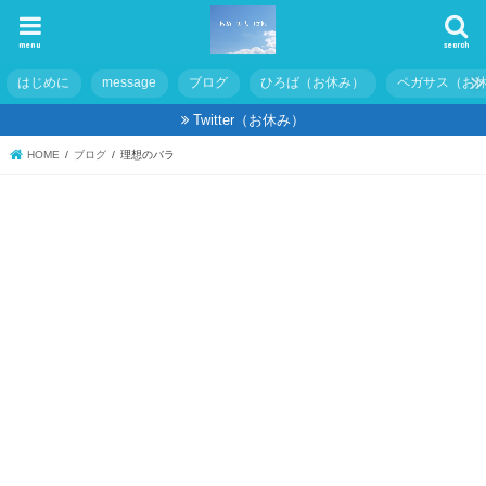
menu
search
はじめに
message
ブログ
ひろば（お休み）
ペガサス（お
Twitter（お休み）
HOME
ブログ
理想のバラ