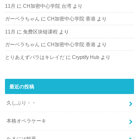
11月
に
CH加密中心学院 台湾
より
ガーベラちゃん
に
CH加密中心学院 香港
より
11月
に
免费区块链课程
より
ガーベラちゃん
に
CH加密中心学院 香港
より
とりあえずバラはキレイだ
に
Cryptify Hub
より
最近の投稿
久しぶり・・
本格オペラケーキ
たまには観葉