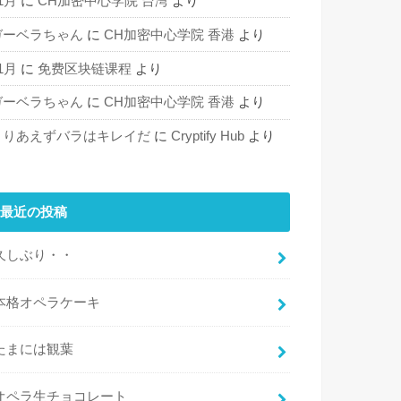
1月
に
CH加密中心学院 台湾
より
ガーベラちゃん
に
CH加密中心学院 香港
より
1月
に
免费区块链课程
より
ガーベラちゃん
に
CH加密中心学院 香港
より
とりあえずバラはキレイだ
に
Cryptify Hub
より
最近の投稿
久しぶり・・
本格オペラケーキ
たまには観葉
オペラ生チョコレート