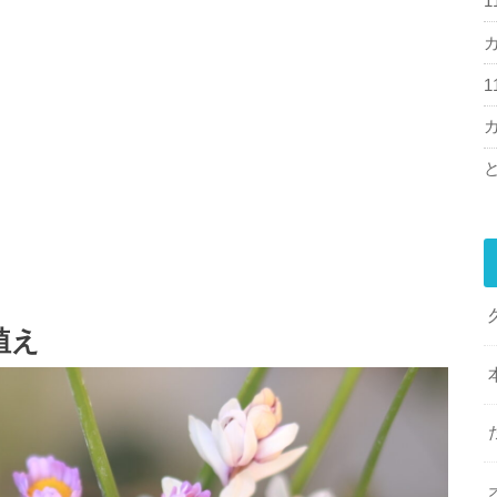
1
1
植え