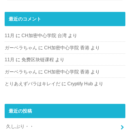
最近のコメント
11月
に
CH加密中心学院 台湾
より
ガーベラちゃん
に
CH加密中心学院 香港
より
11月
に
免费区块链课程
より
ガーベラちゃん
に
CH加密中心学院 香港
より
とりあえずバラはキレイだ
に
Cryptify Hub
より
最近の投稿
久しぶり・・