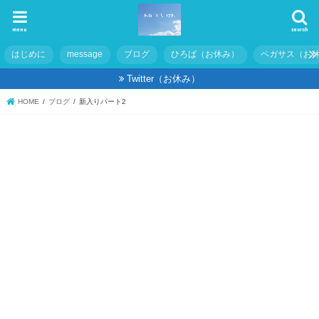
menu
search
はじめに
message
ブログ
ひろば（お休み）
ペガサス（お
Twitter（お休み）
HOME
ブログ
新入りパート2