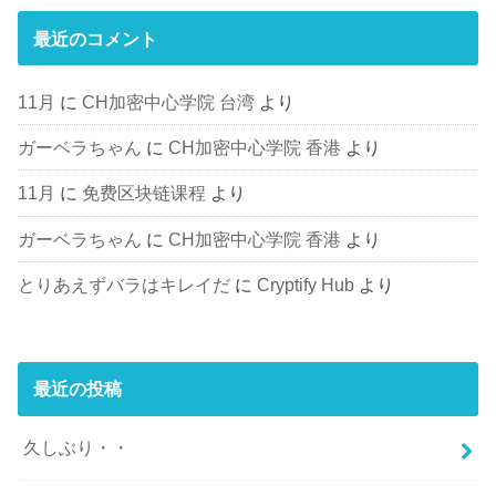
最近のコメント
11月
に
CH加密中心学院 台湾
より
ガーベラちゃん
に
CH加密中心学院 香港
より
11月
に
免费区块链课程
より
ガーベラちゃん
に
CH加密中心学院 香港
より
とりあえずバラはキレイだ
に
Cryptify Hub
より
最近の投稿
久しぶり・・