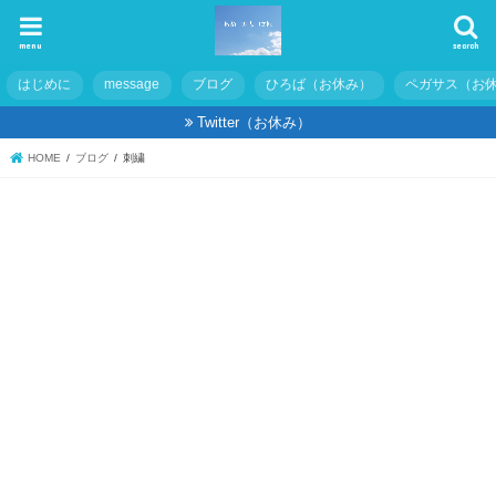
menu
search
はじめに
message
ブログ
ひろば（お休み）
ペガサス（お
Twitter（お休み）
HOME
ブログ
刺繍