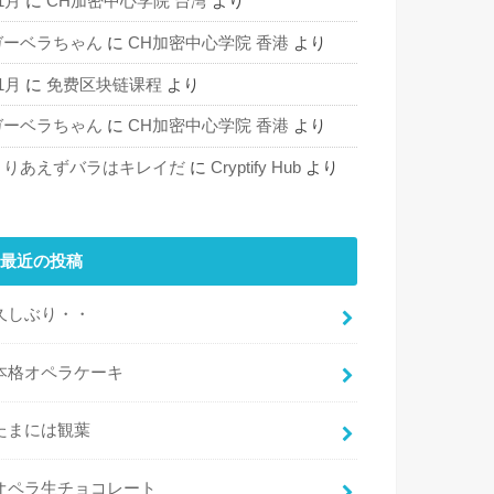
1月
に
CH加密中心学院 台湾
より
ガーベラちゃん
に
CH加密中心学院 香港
より
1月
に
免费区块链课程
より
ガーベラちゃん
に
CH加密中心学院 香港
より
とりあえずバラはキレイだ
に
Cryptify Hub
より
最近の投稿
久しぶり・・
本格オペラケーキ
たまには観葉
オペラ生チョコレート