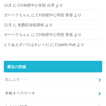
11月
に
CH加密中心学院 台湾
より
ガーベラちゃん
に
CH加密中心学院 香港
より
11月
に
免费区块链课程
より
ガーベラちゃん
に
CH加密中心学院 香港
より
とりあえずバラはキレイだ
に
Cryptify Hub
より
最近の投稿
久しぶり・・
本格オペラケーキ