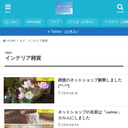
menu
search
はじめに
message
ブログ
ひろば（お休み）
ペガサス（お
Twitter（お休み）
HOME
タグ : インテリア雑貨
インテリア雑貨
ブログ
雑貨のネットショップ解禁しました
(*^-^*)
2019.08.10
ブログ
ネットショップの名前は「calme」
カルムにしました
2019.08.09